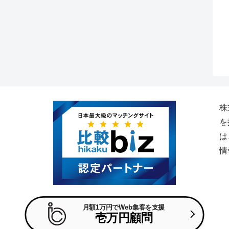
株
を
は
情
月額1万円でWeb集客を支援
壱万円顧問
© 2017-2026 株式会社キュリー.